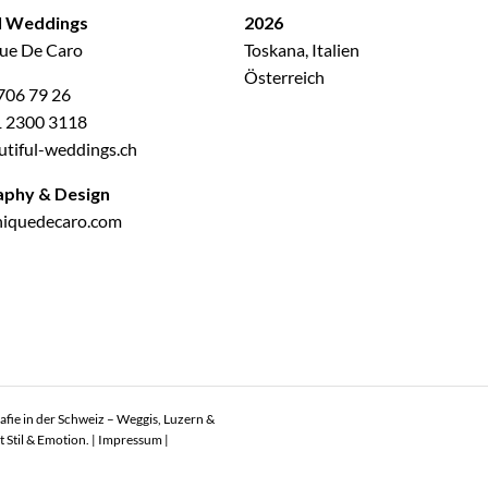
l Weddings
2026
ue De Caro
Toskana, Italien
Österreich
706 79 26
1 2300 3118
tiful-weddings.ch
aphy & Design
iquedecaro.com
afie in der Schweiz – Weggis, Luzern &
Stil & Emotion. |
Impressum
|