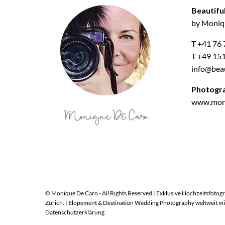
Beautifu
by Moniq
T +41 76 
T +49 15
info@beau
Photogr
www.mon
© Monique De Caro - All Rights Reserved | Exklusive Hochzeitsfotogr
Zürich. | Elopement & Destination Wedding Photography weltweit mit 
Datenschutzerklärung